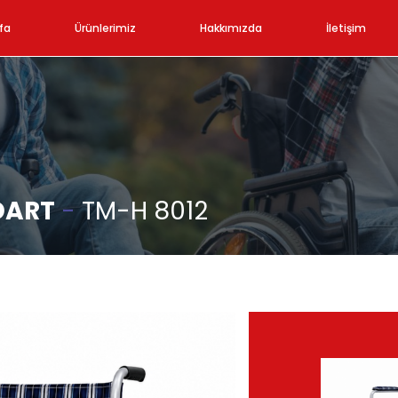
fa
Ürünlerimiz
Hakkımızda
İletişim
DART
-
TM-H 8012