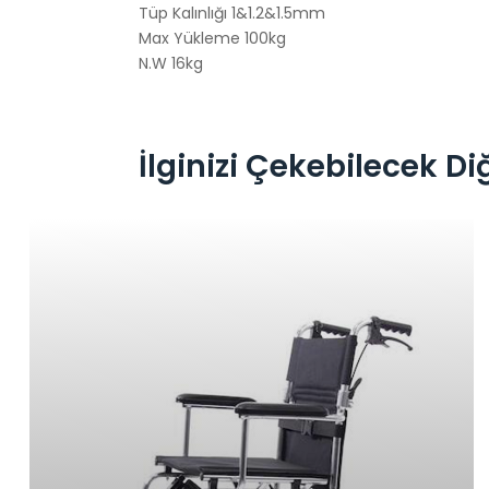
Tüp Kalınlığı 1&1.2&1.5mm
Max Yükleme 100kg
N.W 16kg
İlginizi Çekebilecek Di