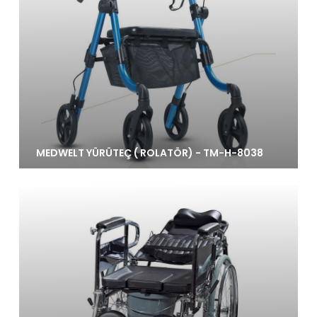
MEDWELT YÜRÜTEÇ ( ROLATÖR) - TM-H-8038