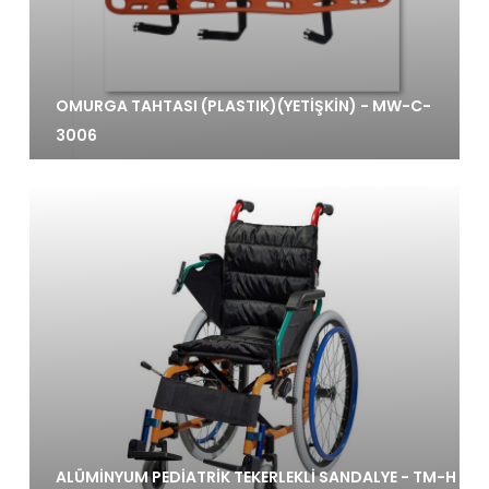
OMURGA TAHTASI (PLASTIK)(YETİŞKİN) - MW-C-
3006
ALÜMİNYUM PEDİATRİK TEKERLEKLİ SANDALYE - TM-H