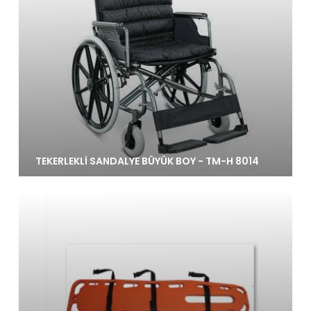
TEKERLEKLİ SANDALYE BÜYÜK BOY - TM-H 8014