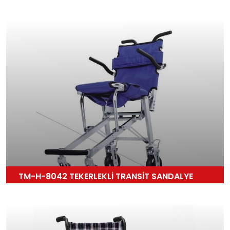
TM-H-8042 TEKERLEKLİ TRANSİT SANDALYE