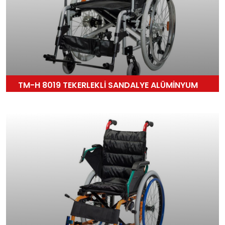
TM-H 8019 TEKERLEKLİ SANDALYE ALÜMİNYUM