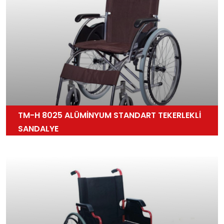
TM-H 8025 ALÜMİNYUM STANDART TEKERLEKLİ
SANDALYE