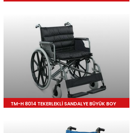
TM-H 8014 TEKERLEKLİ SANDALYE BÜYÜK BOY