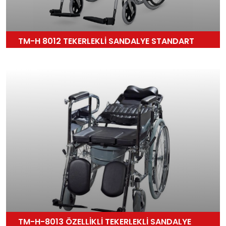
TM-H 8012 TEKERLEKLİ SANDALYE STANDART
TM-H-8013 ÖZELLİKLİ TEKERLEKLİ SANDALYE