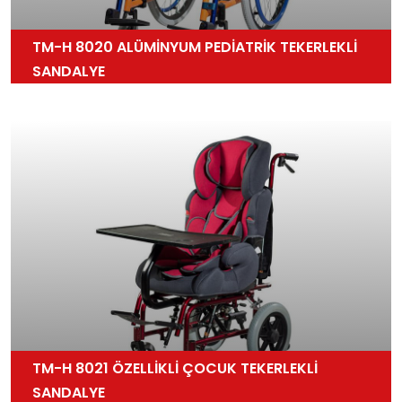
TM-H 8020 ALÜMİNYUM PEDİATRİK TEKERLEKLİ
SANDALYE
TM-H 8021 ÖZELLİKLİ ÇOCUK TEKERLEKLİ
SANDALYE