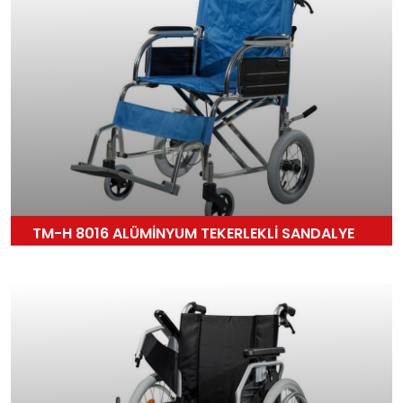
TM-H 8016 ALÜMİNYUM TEKERLEKLİ SANDALYE