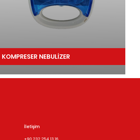
KOMPRESER NEBULİZER
İletişim
+90 232 254 13 16