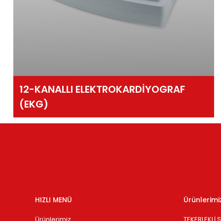
12-KANALLI ELEKTROKARDİYOGRAF
(EKG)
HIZLI MENÜ
Ürünlerimi
Ürünlerimiz
TEKERLEKLİ