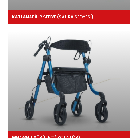
KATLANABİLİR SEDYE (SAHRA SEDYESİ)
MEDWELT YÜRÜTEÇ ( ROLATÖR)