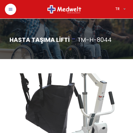
TR
-
HASTA TAŞIMA LİFTİ
TM-H-8044