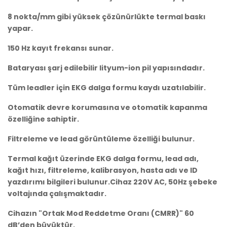
8 nokta/mm gibi yüksek çözünürlükte termal baskı
yapar.
150 Hz kayıt frekansı sunar.
Bataryası şarj edilebilir lityum-ion pil yapısındadır.
Tüm leadler için EKG dalga formu kaydı uzatılabilir.
Otomatik devre korumasına ve otomatik kapanma
özelliğine sahiptir.
Filtreleme ve lead görüntüleme özelliği bulunur.
Termal kağıt üzerinde EKG dalga formu, lead adı,
kağıt hızı, filtreleme, kalibrasyon, hasta adı ve ID
yazdırımı bilgileri bulunur.Cihaz 220V AC, 50Hz şebeke
voltajında çalışmaktadır.
Cihazın "Ortak Mod Reddetme Oranı (CMRR)" 60
dB’den büyüktür.