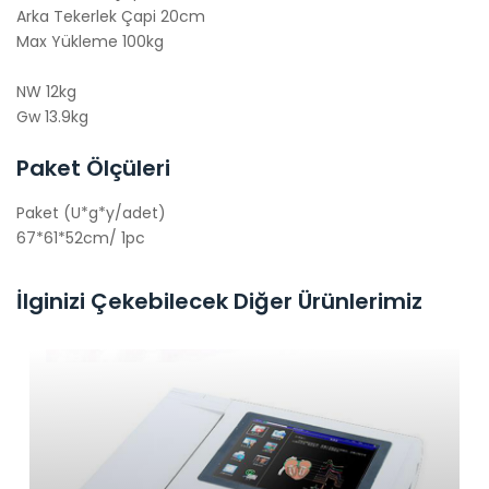
Arka Tekerlek Çapi 20cm
Max Yükleme 100kg
NW 12kg
Gw 13.9kg
Paket Ölçüleri
Paket (U*g*y/adet)
67*61*52cm/ 1pc
İlginizi Çekebilecek Diğer Ürünlerimiz