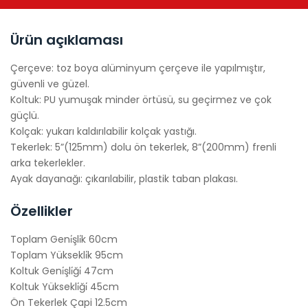
Ürün açıklaması
Çerçeve: toz boya alüminyum çerçeve ile yapılmıştır,
güvenli ve güzel.
Koltuk: PU yumuşak minder örtüsü, su geçirmez ve çok
güçlü.
Kolçak: yukarı kaldırılabilir kolçak yastığı.
Tekerlek: 5”(125mm) dolu ön tekerlek, 8”(200mm) frenli
arka tekerlekler.
Ayak dayanağı: çıkarılabilir, plastik taban plakası.
Özellikler
Toplam Geni̇şli̇k 60cm
Toplam Yüksekli̇k 95cm
Koltuk Geni̇şli̇ği̇ 47cm
Koltuk Yüksekli̇ği̇ 45cm
Ön Tekerlek Çapi 12.5cm