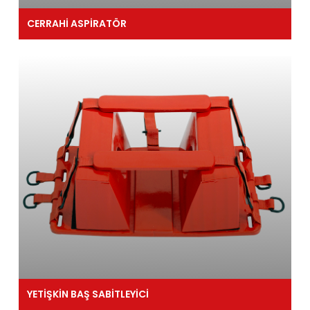
CERRAHİ ASPİRATÖR
YETİŞKİN BAŞ SABİTLEYİCİ