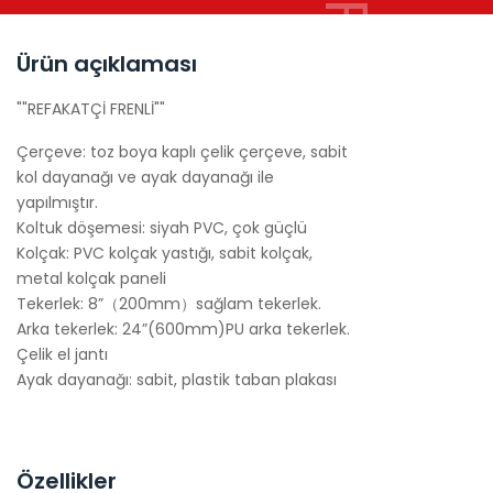
Ürün açıklaması
""REFAKATÇİ FRENLİ""
Çerçeve: toz boya kaplı çelik çerçeve, sabit
kol dayanağı ve ayak dayanağı ile
yapılmıştır.
Koltuk döşemesi: siyah PVC, çok güçlü
Kolçak: PVC kolçak yastığı, sabit kolçak,
metal kolçak paneli
Tekerlek: 8”（200mm）sağlam tekerlek.
Arka tekerlek: 24”(600mm)PU arka tekerlek.
Çelik el jantı
Ayak dayanağı: sabit, plastik taban plakası
Özellikler